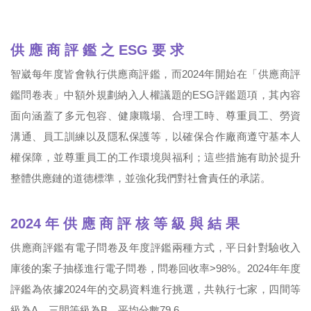
供 應 商 評 鑑 之 ESG 要 求
智崴每年度皆會執行供應商評鑑，而2024年開始在「供應商評
鑑問卷表」中額外規劃納入人權議題的ESG評鑑題項，其內容
面向涵蓋了多元包容、健康職場、合理工時、尊重員工、勞資
溝通、員工訓練以及隱私保護等，以確保合作廠商遵守基本人
權保障，並尊重員工的工作環境與福利；這些措施有助於提升
整體供應鏈的道德標準，並強化我們對社會責任的承諾。
2024 年 供 應 商 評 核 等 級 與 結 果
供應商評鑑有電子問卷及年度評鑑兩種方式，平日針對驗收入
庫後的案子抽樣進行電子問卷，問卷回收率>98%。2024年年度
評鑑為依據2024年的交易資料進行挑選，共執行七家，四間等
級為A，三間等級為B，平均分數79.6。