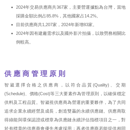
2024年交易供應商共367家，主要營運據點為台灣，當地
採購金額比例占85.8%，其他國家占14.2%。
目前供應商共1,207家，2024年新增83家。
2024年因有建廠需求以及國外影片拍攝，以致勞務相關比
例較高。
供 應 商 管 理 原 則
智崴選擇合格之供應商，以符合品質(Quality)、交期
(Schedule)、價格(Cost)等三大要素作為管理原則，以確保穩定
供料及工程品質。智崴視供應商為營運的重要夥伴，為了共同
追求企業永續經營及成長，創造雙贏的永續供應鏈。供應商取
得綠能與環保認證或標章為供應鏈永續評估指標項目之一，對
於有標章的供應商會優先考慮採用；再者供應商若能提供相同