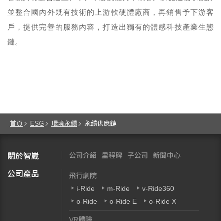
並整合國內外既有技術的上游軟硬體廠商，再銷售予下游客
戶，提供完善的服務內容，打造出獨有的體感科技產業生態
鏈。
首頁
ESG
環境永續
永續供應鏈
公司介紹
里程碑
子公司
新聞中心
關於智崴
公司產品
飛行劇院
i-Ride
m-Ride
v-Ride360
o-Ride
o-Ride E
o-Ride X
VR體驗