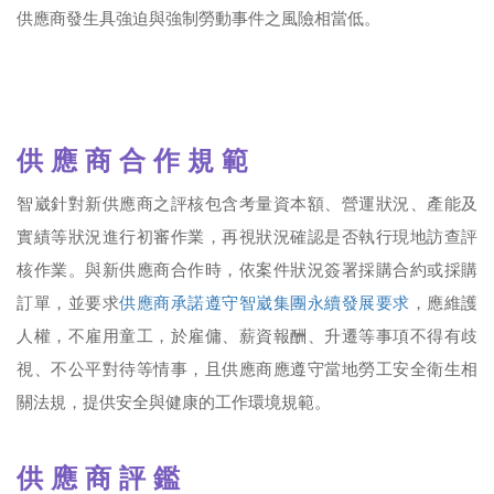
供應商發生具強迫與強制勞動事件之風險相當低。
供 應 商 合 作 規 範
智崴針對新供應商之評核包含考量資本額、營運狀況、產能及
實績等狀況進行初審作業，再視狀況確認是否執行現地訪查評
核作業。與新供應商合作時，依案件狀況簽署採購合約或採購
訂單，並要求
供應商承諾遵守智崴集團永續發展要求
，應維護
人權，不雇用童工，於雇傭、薪資報酬、升遷等事項不得有歧
視、不公平對待等情事，且供應商應遵守當地勞工安全衛生相
關法規，提供安全與健康的工作環境規範。
供 應 商 評 鑑